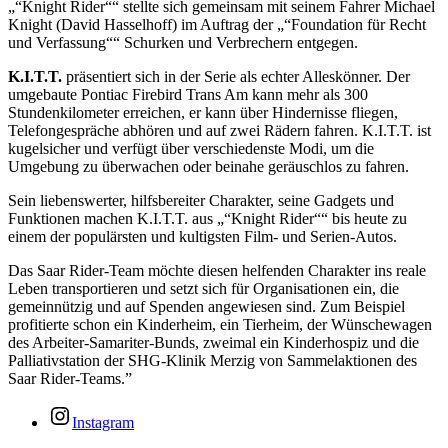
„“Knight Rider““ stellte sich gemeinsam mit seinem Fahrer Michael
Knight (David Hasselhoff) im Auftrag der „“Foundation für Recht
und Verfassung““ Schurken und Verbrechern entgegen.
K.I.T.T.
präsentiert sich in der Serie als echter Alleskönner. Der
umgebaute Pontiac Firebird Trans Am kann mehr als 300
Stundenkilometer erreichen, er kann über Hindernisse fliegen,
Telefongespräche abhören und auf zwei Rädern fahren. K.I.T.T. ist
kugelsicher und verfügt über verschiedenste Modi, um die
Umgebung zu überwachen oder beinahe geräuschlos zu fahren.
Sein liebenswerter, hilfsbereiter Charakter, seine Gadgets und
Funktionen machen K.I.T.T. aus „“Knight Rider““ bis heute zu
einem der populärsten und kultigsten Film- und Serien-Autos.
Das Saar Rider-Team möchte diesen helfenden Charakter ins reale
Leben transportieren und setzt sich für Organisationen ein, die
gemeinnützig und auf Spenden angewiesen sind. Zum Beispiel
profitierte schon ein Kinderheim, ein Tierheim, der Wünschewagen
des Arbeiter-Samariter-Bunds, zweimal ein Kinderhospiz und die
Palliativstation der SHG-Klinik Merzig von Sammelaktionen des
Saar Rider-Teams.”
Instagram