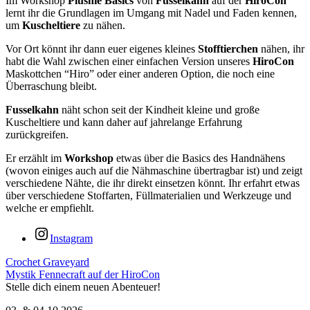
Im Workshop
Plushie Basics
von
Fusselkahn
auf der
HiroCon
lernt ihr die Grundlagen im Umgang mit Nadel und Faden kennen,
um
Kuscheltiere
zu nähen.
Vor Ort könnt ihr dann euer eigenes kleines
Stofftierchen
nähen, ihr
habt die Wahl zwischen einer einfachen Version unseres
HiroCon
Maskottchen “Hiro” oder einer anderen Option, die noch eine
Überraschung bleibt.
Fusselkahn
näht schon seit der Kindheit kleine und große
Kuscheltiere und kann daher auf jahrelange Erfahrung
zurückgreifen.
Er erzählt im
Workshop
etwas über die Basics des Handnähens
(wovon einiges auch auf die Nähmaschine übertragbar ist) und zeigt
verschiedene Nähte, die ihr direkt einsetzen könnt. Ihr erfahrt etwas
über verschiedene Stoffarten, Füllmaterialien und Werkzeuge und
welche er empfiehlt.
Instagram
Crochet Graveyard
Mystik Fennecraft auf der HiroCon
Stelle dich einem neuen Abenteuer!