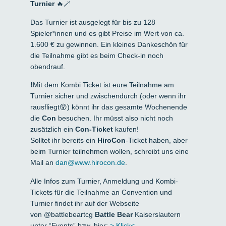
Turnier
🔥🪄
Das Turnier ist ausgelegt für bis zu 128
Spieler*innen und es gibt Preise im Wert von ca.
1.600 € zu gewinnen. Ein kleines Dankeschön für
die Teilnahme gibt es beim Check-in noch
obendrauf.
❗Mit dem Kombi Ticket ist eure Teilnahme am
Turnier sicher und zwischendurch (oder wenn ihr
rausfliegt😵) könnt ihr das gesamte Wochenende
die
Con
besuchen. Ihr müsst also nicht noch
zusätzlich ein
Con-Ticket
kaufen!
Solltet ihr bereits ein
HiroCon
-Ticket haben, aber
beim Turnier teilnehmen wollen, schreibt uns eine
Mail an
dan@www.hirocon.de
.
Alle Infos zum Turnier, Anmeldung und Kombi-
Tickets für die Teilnahme an Convention und
Turnier findet ihr auf der Webseite
von @battlebeartcg
Battle Bear
Kaiserslautern
unter “Events” bzw. hier:
> Klick<